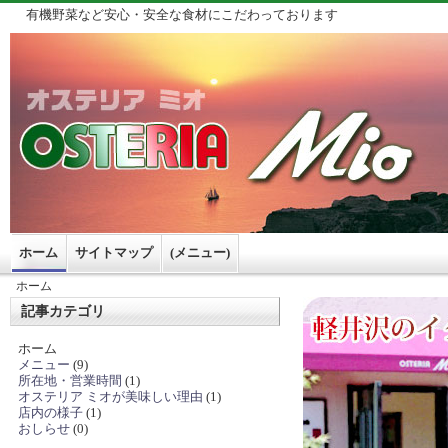
有機野菜など安心・安全な食材にこだわっております
ホーム
サイトマップ
(メニュー)
ホーム
記事カテゴリ
ホーム
メニュー
(9)
所在地・営業時間
(1)
オステリア ミオが美味しい理由
(1)
店内の様子
(1)
おしらせ
(0)