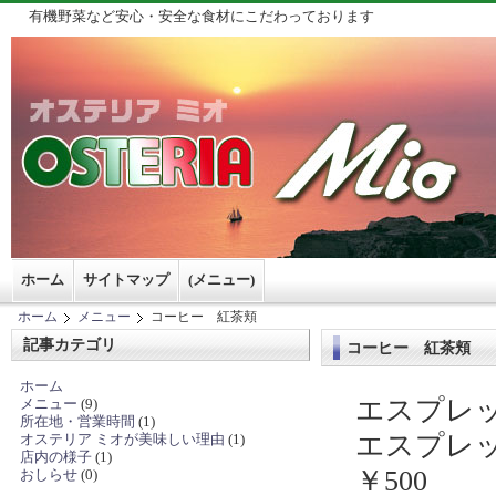
有機野菜など安心・安全な食材にこだわっております
ホーム
サイトマップ
(メニュー)
ホーム
メニュー
コーヒー 紅茶頬
記事カテゴリ
コーヒー 紅茶頬
ホーム
エスプレッ
メニュー
(9)
所在地・営業時間
(1)
エスプレ
オステリア ミオが美味しい理由
(1)
店内の様子
(1)
￥500
おしらせ
(0)